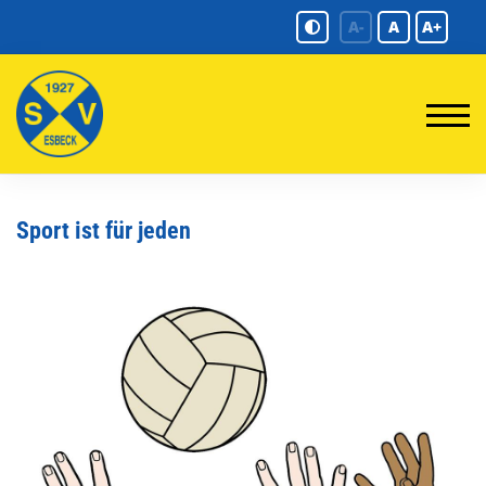
A-
A
A+
Sport ist für jeden