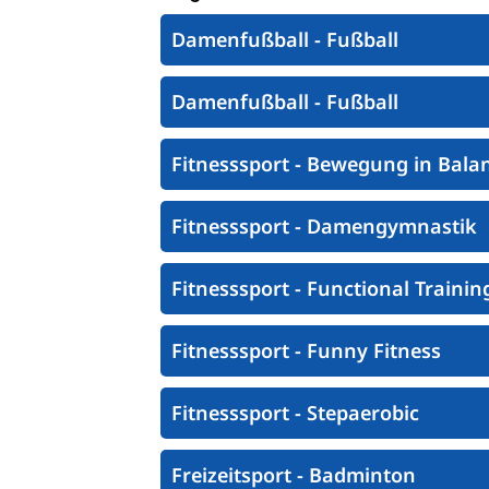
Ausfälle und Vertretungen
Damenfußball - Fußball
Deutsches Sportabzeichen
Damenfußball - Fußball
Fitnesssport - Bewegung in Bala
Fitnesssport - Damengymnastik
Fitnesssport - Functional Trainin
Fitnesssport - Funny Fitness
Fitnesssport - Stepaerobic
Freizeitsport - Badminton