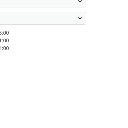
8:00
1:00
4:00
schäftsstelle
 Esbeck e. V.
te Schmiedestraße 1