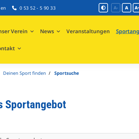
A-
A
A
gen
0 53 52 - 5 90 33
ser Verein
News
Veranstaltungen
Sportan
ontakt
Deinen Sport finden
Sportsuche
s Sportangebot