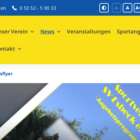
A-
A
A
gen
0 53 52 - 5 90 33
ser Verein
News
Veranstaltungen
Sportan
ontakt
sflyer