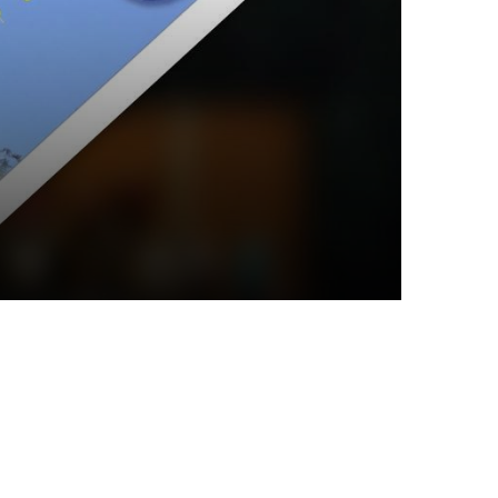
schäftsstelle
 Esbeck e. V.
te Schmiedestraße 1
364 Schöningen
0 53 52 - 5 90 33
info@sv-esbeck.de