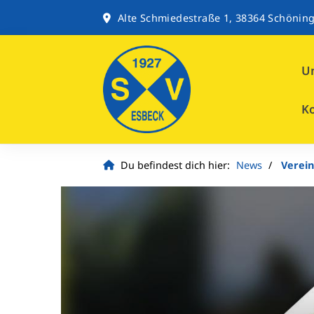
Alte Schmiedestraße 1, 38364 Schönin
Un
K
Du befindest dich hier:
News
Verein