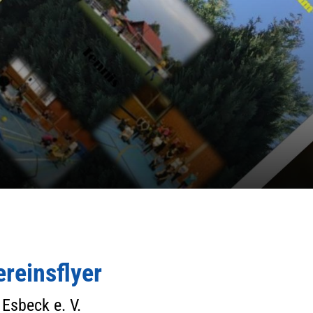
Service
Ge
Alles zur Mitgliedschaft
SV
Downloads
Al
Links
38
Fragen & Antworten
ereinsflyer
 Esbeck e. V.