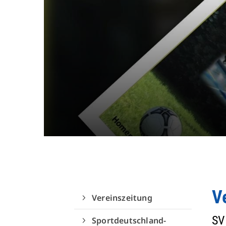
Quicklinks
Sportangebote finden
Unser Sportangebot
Sportsuche
Ausfälle und Vertretungen
Deutsches Sportabzeichen
V
Vereinszeitung
SV
Sportdeutschland-