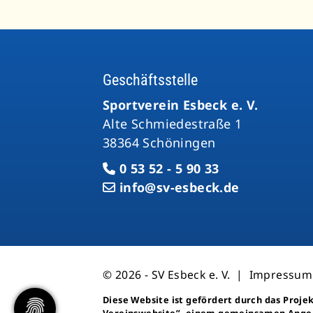
Geschäftsstelle
Sportverein Esbeck e. V.
Alte Schmiedestraße 1
38364 Schöningen
0 53 52 - 5 90 33
info@sv-esbeck.de
© 2026 - SV Esbeck e. V. |
Impressum
Diese Website ist gefördert durch das Proje
Vereinswebsite”
, einem gemeinsamen Ange