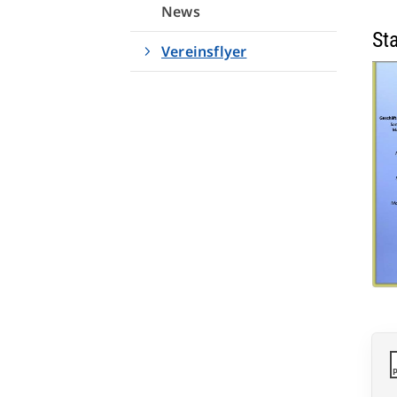
News
St
Vereinsflyer